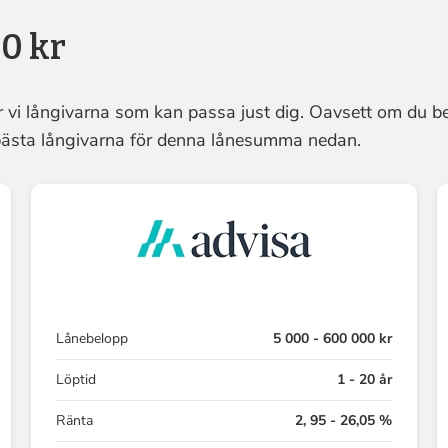
00 kr
r vi långivarna som kan passa just dig. Oavsett om du 
e bästa långivarna för denna lånesumma nedan.
Lånebelopp
5 000 - 600 000 kr
Löptid
1 - 20 år
Ränta
2, 95 - 26,05 %