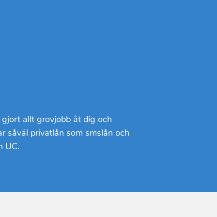
gjort allt grovjobb åt dig och
tar såväl privatlån som smslån och
an UC.