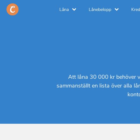
Låna
Lånebelopp
Kred
Att låna 30 000 kr behöver va
sammanställt en lista över alla l
konto