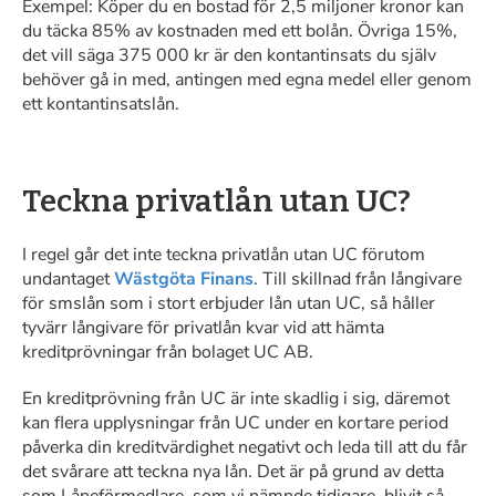
Exempel:
Köper du en bostad för 2,5 miljoner kronor kan
du täcka 85% av kostnaden med ett bolån. Övriga 15%,
det vill säga 375 000 kr är den kontantinsats du själv
behöver gå in med, antingen med egna medel eller genom
ett kontantinsatslån.
Teckna privatlån utan UC?
I regel går det inte teckna privatlån utan UC förutom
undantaget
Wästgöta Finans
. Till skillnad från långivare
för smslån som i stort erbjuder lån utan UC, så håller
tyvärr långivare för privatlån kvar vid att hämta
kreditprövningar från bolaget UC AB.
En kreditprövning från UC är inte skadlig i sig, däremot
kan flera upplysningar från UC under en kortare period
påverka din kreditvärdighet negativt och leda till att du får
det svårare att teckna nya lån. Det är på grund av detta