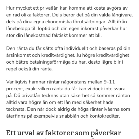
Hur mycket ett privatlån kan komma att kosta avgörs av
en rad olika faktorer. Dels beror det på din valda långivare,
dels på dina egna ekonomiska förutsättningar. Allt ifrån
lånebelopp till löptid och din egen inkomst påverkar hur
stor din lånekostnad faktiskt kommer att bli.
Den ränta du får sätts ofta individuellt och baseras på din
årsinkomst och kreditvärdighet. Ju högre kreditvärdighet
och bättre betalningsförmåga du har, desto lägre blir i
regel också din ränta.
Vanligtvis hamnar räntar någonstans mellan 9-11
procent, exakt vilken ränta du får kan vi dock inte svara
på. Då privatlån tecknas utan säkerhet så kommer räntan
alltid vara högre än om ett lån med säkerhet hade
tecknats. Den når dock aldrig de höga räntenivåerna som
återfinns på exempelvis snabblån och kontokrediter.
Ett urval av faktorer som påverkar