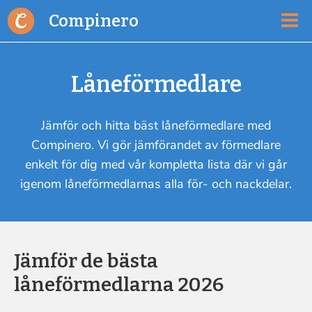
Compinero
Låneförmedlare
Jämför och hitta bäst låneförmedlare med
Compinero. Vi gör jämförandet av förmedlare
enkelt för dig med vår kompletta lista där vi går
igenom låneförmedlarnas alla för- och nackdelar.
Jämför de bästa
låneförmedlarna 2026