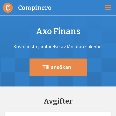
Compinero
Axo Finans
Kostnadsfri jämförelse av lån utan säkerhet
Till ansökan
Avgifter