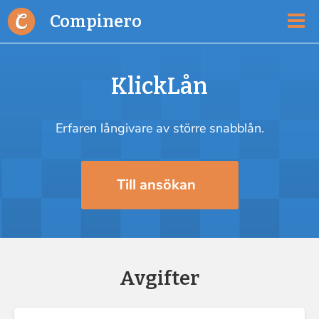
Compinero
KlickLån
Erfaren långivare av större snabblån.
Till ansökan
Avgifter