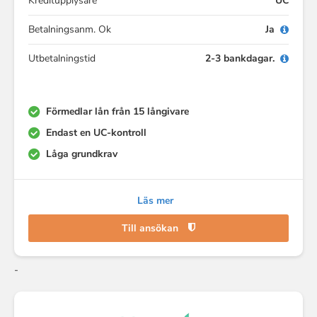
Kreditupplysare
UC
Betalningsanm. Ok
Ja
Utbetalningstid
2-3 bankdagar.
Förmedlar lån från 15 långivare
Endast en UC-kontroll
Låga grundkrav
Läs mer
Till ansökan
-