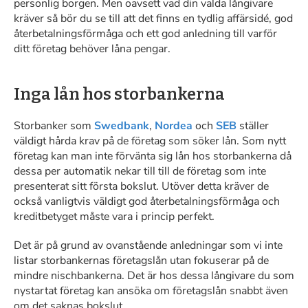
personlig borgen. Men oavsett vad din valda långivare
kräver så bör du se till att det finns en tydlig affärsidé, god
återbetalningsförmåga och ett god anledning till varför
ditt företag behöver låna pengar.
Inga lån hos storbankerna
Storbanker som
Swedbank
,
Nordea
och
SEB
ställer
väldigt hårda krav på de företag som söker lån. Som nytt
företag kan man inte förvänta sig lån hos storbankerna då
dessa per automatik nekar till till de företag som inte
presenterat sitt första bokslut. Utöver detta kräver de
också vanligtvis väldigt god återbetalningsförmåga och
kreditbetyget måste vara i princip perfekt.
Det är på grund av ovanstående anledningar som vi inte
listar storbankernas företagslån utan fokuserar på de
mindre nischbankerna. Det är hos dessa långivare du som
nystartat företag kan ansöka om företagslån snabbt även
om det saknas bokslut.