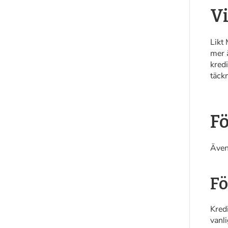
Vi
Likt 
mer ä
kred
täck
Fö
Även 
Fö
Kredi
vanl