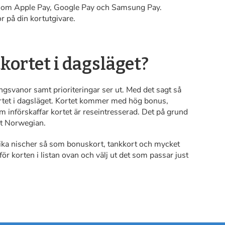
å som Apple Pay, Google Pay och Samsung Pay.
or på din kortutgivare.
kortet i dagsläget?
ingsvanor samt prioriteringar ser ut. Med det sagt så
rtet i dagsläget. Kortet kommer med hög bonus,
om införskaffar kortet är reseintresserad. Det på grund
et Norwegian.
olika nischer så som bonuskort, tankkort och mycket
ör korten i listan ovan och välj ut det som passar just