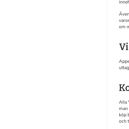
inne
Även
varo
om m
Vi
Appe
utta
Ko
Alla
man 
köp b
och 