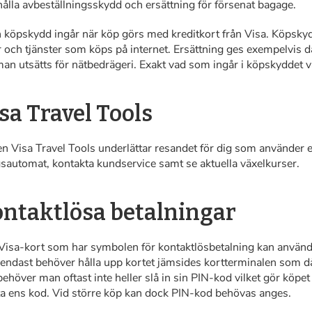
hålla avbeställningsskydd och ersättning för försenat bagage.
 köpskydd ingår när köp görs med kreditkort från Visa. Köpskyd
r och tjänster som köps på internet. Ersättning ges exempelvis d
an utsätts för nätbedrägeri. Exakt vad som ingår i köpskyddet va
sa Travel Tools
n Visa Travel Tools underlättar resandet för dig som använder e
gsautomat, kontakta kundservice samt se aktuella växelkurser.
ntaktlösa betalningar
 Visa-kort som har symbolen för kontaktlösbetalning kan användas
endast behöver hålla upp kortet jämsides kortterminalen som då
ehöver man oftast inte heller slå in sin PIN-kod vilket gör köpet 
ta ens kod. Vid större köp kan dock PIN-kod behövas anges.