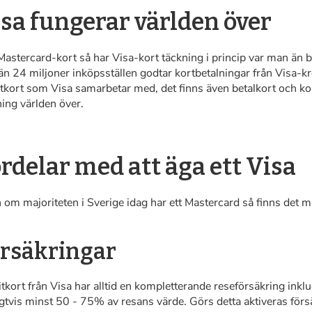
sa fungerar världen över
Mastercard-kort så har Visa-kort täckning i princip var man än b
n 24 miljoner inköpsställen godtar kortbetalningar från Visa-kre
itkort som Visa samarbetar med, det finns även betalkort och k
ning världen över.
rdelar med att äga ett Visa
om majoriteten i Sverige idag har ett Mastercard så finns det må
rsäkringar
tkort från Visa har alltid en kompletterande reseförsäkring inkl
igtvis minst 50 - 75% av resans värde. Görs detta aktiveras för