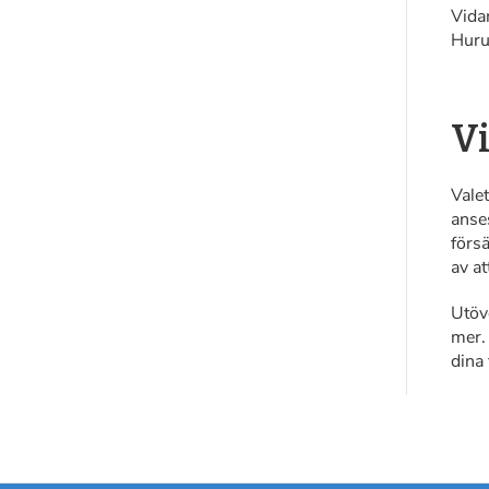
Vida
Huruv
Vi
Valet
anse
försä
av at
Utöv
mer. 
dina 