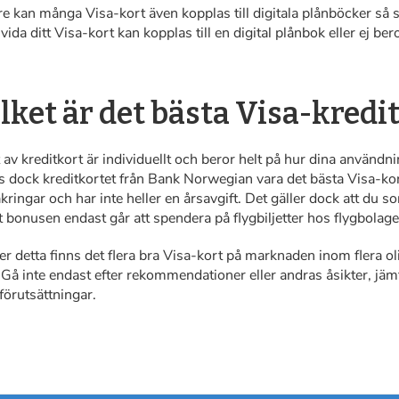
re kan många Visa-kort även kopplas till digitala plånböcker s
ida ditt Visa-kort kan kopplas till en digital plånbok eller ej ber
lket är det bästa Visa-kredit
 av kreditkort är individuellt och beror helt på hur dina användn
s dock kreditkortet från Bank Norwegian vara det bästa Visa-ko
kringar och har inte heller en årsavgift. Det gäller dock att du s
t bonusen endast går att spendera på flygbiljetter hos flygbolag
er detta finns det flera bra Visa-kort på marknaden inom flera 
Gå inte endast efter rekommendationer eller andras åsikter, jämf
förutsättningar.