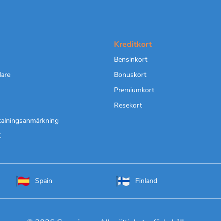
Kreditkort
Bensinkort
lare
Bonuskort
Premiumkort
Resekort
talningsanmärkning
C
Spain
Finland