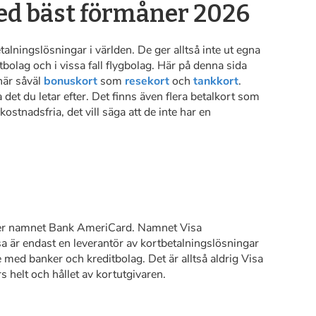
med bäst förmåner 2026
talningslösningar i världen. De ger alltså inte ut egna
olag och i vissa fall flygbolag. Här på denna sida
här såväl
bonuskort
som
resekort
och
tankkort
.
a det du letar efter. Det finns även flera betalkort som
stnadsfria, det vill säga att de inte har en
der namnet Bank AmeriCard. Namnet Visa
isa är endast en leverantör av kortbetalningslösningar
e med banker och kreditbolag. Det är alltså aldrig Visa
s helt och hållet av kortutgivaren.