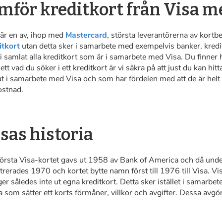
mför kreditkort från Visa 
 är en av, ihop med
Mastercard
, största leverantörerna av kortbe
itkort
utan detta sker i samarbete med exempelvis banker, kreditb
i samlat alla kreditkort som är i samarbete med Visa. Du finner 
tt vad du söker i ett kreditkort är vi säkra på att just du kan hitt
t i samarbete med Visa och som har fördelen med att de är helt ko
ostnad.
sas historia
första Visa-kortet gavs ut 1958 av Bank of America och då un
trerades 1970 och kortet bytte namn först till 1976 till Visa. V
er således inte ut egna kreditkort. Detta sker istället i samarbet
a som sätter ett korts förmåner, villkor och avgifter. Dessa avgör