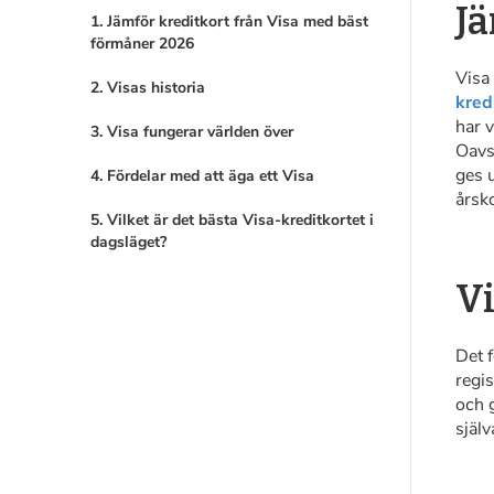
Jä
1. Jämför kreditkort från Visa med bäst
förmåner 2026
Visa
2. Visas historia
kred
har v
3. Visa fungerar världen över
Oavse
ges u
4. Fördelar med att äga ett Visa
årsk
5. Vilket är det bästa Visa-kreditkortet i
dagsläget?
Vi
Det 
regis
och g
själv