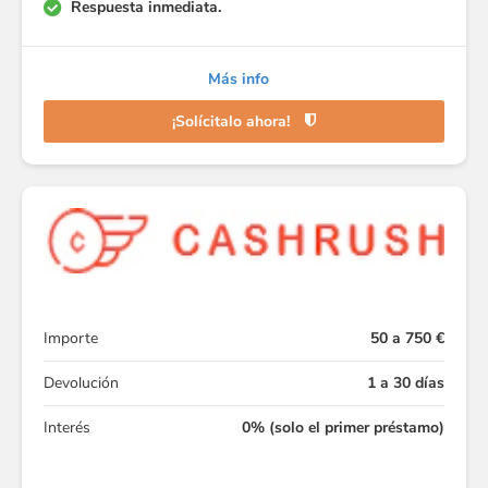
Respuesta inmediata.
Más info
¡Solícitalo ahora!
Importe
50 a 750 €
Devolución
1 a 30 días
Interés
0% (solo el primer préstamo)