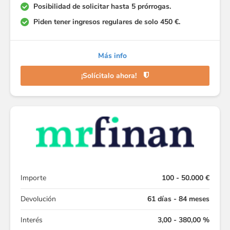
Posibilidad de solicitar hasta 5 prórrogas.
Piden tener ingresos regulares de solo 450 €.
Más info
¡Solícitalo ahora!
Importe
100 - 50.000 €
Devolución
61 días - 84 meses
Interés
3,00 - 380,00 %