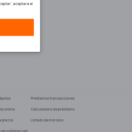
ceptar', aceptara el
ápidos
Préstamos transacciones
os online
Calculadora de préstamo
a plazos
Listado de morosos
sin nómina y sin