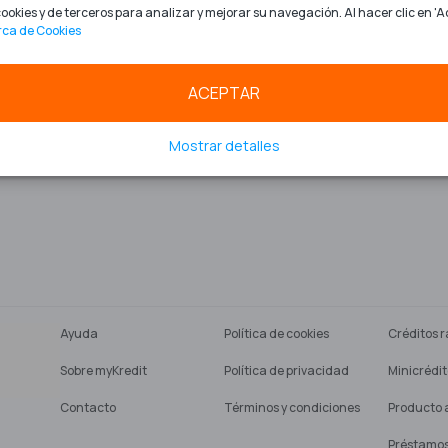
ookies y de terceros para analizar y mejorar su navegación. Al hacer clic en 'A
ca de Cookies
ACEPTAR
Mostrar detalles
Ayuda
Política de cookies
Créditos r
Sobre myKredit
Política de privacidad
Minicrédit
Contacto
Términos y condiciones
Producto 
Préstamos 